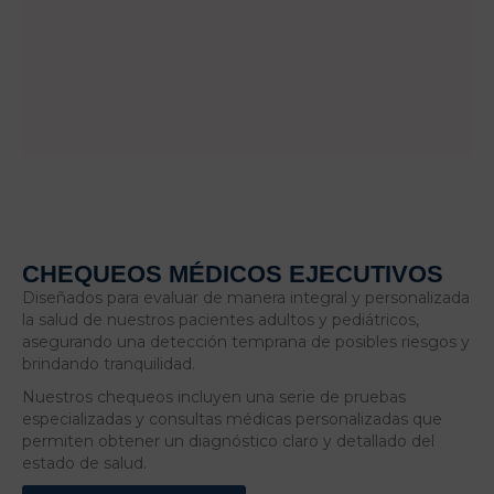
En
nuestra
sede
Bogotá
te
brindamos
atención
CLÍNICA DE MARLY BOGOTÁ
CHEQUEOS MÉDICOS EJECUTIVOS
Diseñados para evaluar de manera integral y personalizada
la salud de nuestros pacientes adultos y pediátricos,
asegurando una detección temprana de posibles riesgos y
brindando tranquilidad.
Nuestros chequeos incluyen una serie de pruebas
especializadas y consultas médicas personalizadas que
permiten obtener un diagnóstico claro y detallado del
estado de salud.