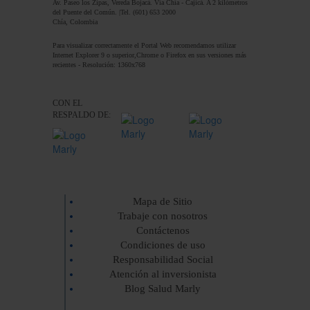
Av. Paseo los Zipas, Vereda Bojacá. Vía Chía - Cajicá. A 2 kilómetros
del Puente del Común. |Tel. (601) 653 2000
Chía, Colombia
Para visualizar correctamente el Portal Web recomendamos utilizar
Internet Explorer 9 o superior,Chrome o Firefox en sus versiones más
recientes - Resolución: 1360x768
CON EL
RESPALDO DE:
Mapa de Sitio
Trabaje con nosotros
Contáctenos
Condiciones de uso
Responsabilidad Social
Atención al inversionista
Blog Salud Marly