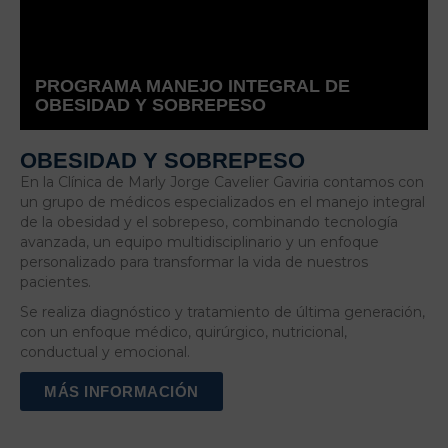
PROGRAMA MANEJO INTEGRAL DE
OBESIDAD Y SOBREPESO
OBESIDAD Y SOBREPESO
En la Clínica de Marly Jorge Cavelier Gaviria contamos con
un grupo de médicos especializados en el manejo integral
de la obesidad y el sobrepeso, combinando tecnología
avanzada, un equipo multidisciplinario y un enfoque
personalizado para transformar la vida de nuestros
pacientes.
Se realiza diagnóstico y tratamiento de última generación,
con un enfoque médico, quirúrgico, nutricional,
conductual y emocional.
MÁS INFORMACIÓN