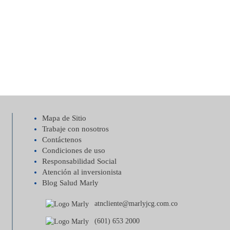
Mapa de Sitio
Trabaje con nosotros
Contáctenos
Condiciones de uso
Responsabilidad Social
Atención al inversionista
Blog Salud Marly
atncliente@marlyjcg.com.co
(601) 653 2000