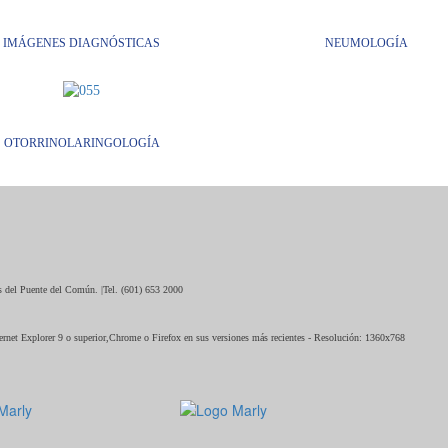
IMÁGENES DIAGNÓSTICAS
NEUMOLOGÍA
OTORRINOLARINGOLOGÍA
os del Puente del Común. |Tel. (601) 653 2000
ternet Explorer 9 o superior,Chrome o Firefox en sus versiones más recientes - Resolución: 1360x768