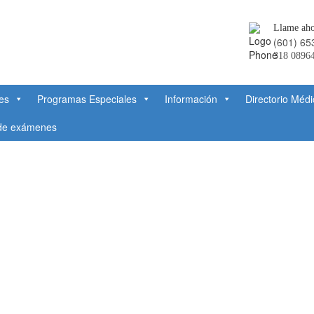
Llame aho
(601) 65
318 0896
des
Programas Especiales
Información
Directorio Médi
 de exámenes