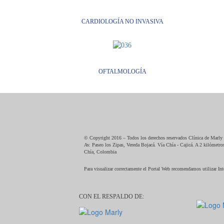
CARDIOLOGÍA NO INVASIVA
OFTALMOLOGÍA
© Copyright 2016 – Todos los derechos reservados Clínica de Marly
Av. Paseo los Zipas, Vereda Bojacá. Vía Chía - Cajicá. A 2 kilómetr
Chía, Colombia
Para visualizar correctamente el Portal Web recomendamos utilizar In
CON EL RESPALDO DE: