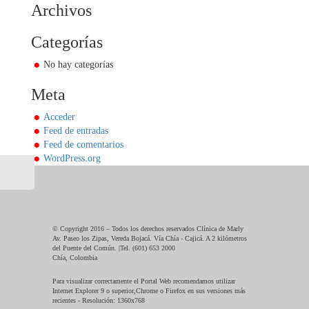
Archivos
Categorías
No hay categorías
Meta
Acceder
Feed de entradas
Feed de comentarios
WordPress.org
© Copyright 2016 – Todos los derechos reservados Clínica de Marly
Av. Paseo los Zipas, Vereda Bojacá. Vía Chía - Cajicá. A 2 kilómetros
del Puente del Común. |Tel. (601) 653 2000
Chía, Colombia
Para visualizar correctamente el Portal Web recomendamos utilizar
Internet Explorer 9 o superior,Chrome o Firefox en sus versiones más
recientes - Resolución: 1360x768