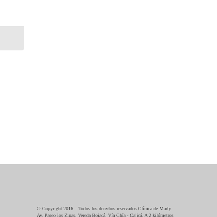
© Copyright 2016 – Todos los derechos reservados Clínica de Marly
Av. Paseo los Zipas, Vereda Bojacá. Vía Chía - Cajicá. A 2 kilómetros