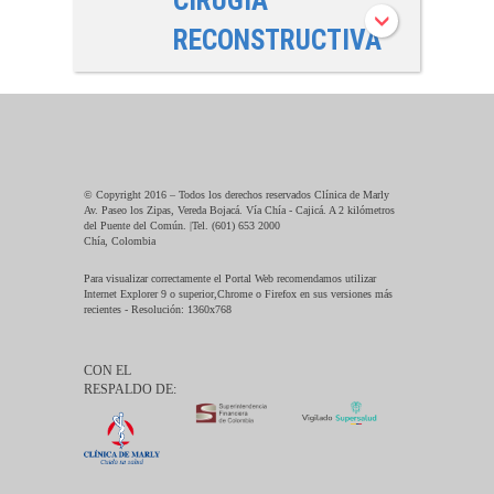
CIRUGÍA
RECONSTRUCTIVA
© Copyright 2016 – Todos los derechos reservados Clínica de Marly
Av. Paseo los Zipas, Vereda Bojacá. Vía Chía - Cajicá. A 2 kilómetros
del Puente del Común. |Tel. (601) 653 2000
Chía, Colombia
Para visualizar correctamente el Portal Web recomendamos utilizar
Internet Explorer 9 o superior,Chrome o Firefox en sus versiones más
recientes - Resolución: 1360x768
CON EL
RESPALDO DE: