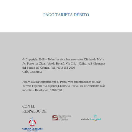
PAGO TARJETA DÉBITO
© Copyright 2016 – Todos los derechos reservados Clínica de Marly
Av. Paseo los Zipas, Vereda Bojacá. Vía Chía - Cajicá. A 2 kilómetros
del Puente del Común. |Tel. (601) 653 2000
Chía, Colombia
Para visualizar correctamente el Portal Web recomendamos utilizar
Internet Explorer 9 o superior,Chrome o Firefox en sus versiones más
recientes - Resolución: 1360x768
CON EL
RESPALDO DE: