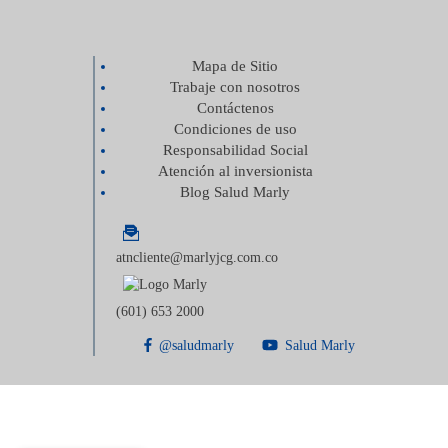
Mapa de Sitio
Trabaje con nosotros
Contáctenos
Condiciones de uso
Responsabilidad Social
Atención al inversionista
Blog Salud Marly
atncliente@marlyjcg.com.co
(601) 653 2000
@saludmarly
Salud Marly