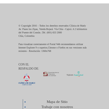
© Copyright 2016 – Todos los derechos reservados Clínica de Marly
Av. Paseo los Zipas, Vereda Bojacá. Vía Chía - Cajicá. A 2 kilómetros
del Puente del Común. |Tel. (601) 653 2000
Chía, Colombia
Para visualizar correctamente el Portal Web recomendamos utilizar
Internet Explorer 9 o superior,Chrome o Firefox en sus versiones más
recientes - Resolución: 1360x768
CON EL
RESPALDO DE:
Mapa de Sitio
Trabaje con nosotros