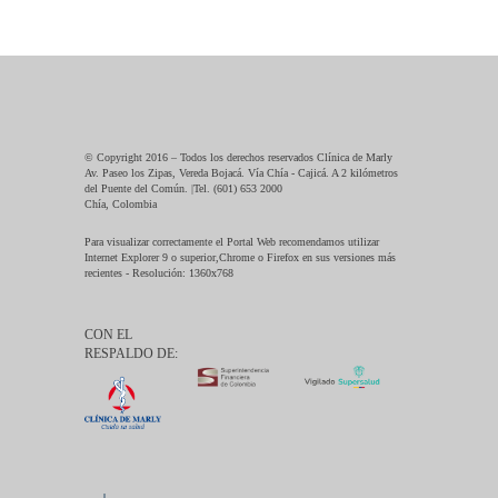
© Copyright 2016 – Todos los derechos reservados Clínica de Marly
Av. Paseo los Zipas, Vereda Bojacá. Vía Chía - Cajicá. A 2 kilómetros
del Puente del Común. |Tel. (601) 653 2000
Chía, Colombia
Para visualizar correctamente el Portal Web recomendamos utilizar
Internet Explorer 9 o superior,Chrome o Firefox en sus versiones más
recientes - Resolución: 1360x768
CON EL
RESPALDO DE: