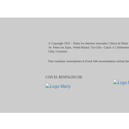
© Copyright 2016 – Todos los derechos reservados Clínica de Marly
Av. Paseo los Zipas, Vereda Bojacá. Vía Chía - Cajicá. A 2 kilómetr
Chía, Colombia
Para visualizar correctamente el Portal Web recomendamos utilizar In
CON EL RESPALDO DE: