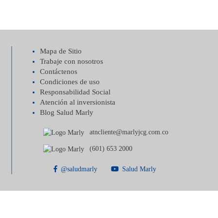
Mapa de Sitio
Trabaje con nosotros
Contáctenos
Condiciones de uso
Responsabilidad Social
Atención al inversionista
Blog Salud Marly
atncliente@marlyjcg.com.co
(601) 653 2000
@saludmarly
Salud Marly