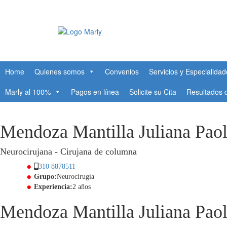
Home
Quienes somos
Convenios
Servicios y Especialida
Marly al 100%
Pagos en línea
Solicite su Cita
Resultados
Mendoza Mantilla Juliana Pao
Neurocirujana - Cirujana de columna
310 8878511
Grupo:
Neurocirugía
Experiencia:
2 años
Mendoza Mantilla Juliana Pao