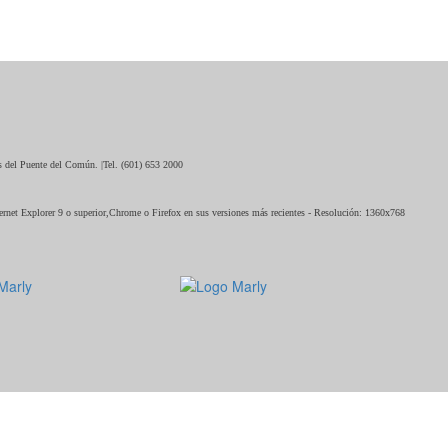
os del Puente del Común. |Tel. (601) 653 2000
ternet Explorer 9 o superior,Chrome o Firefox en sus versiones más recientes - Resolución: 1360x768