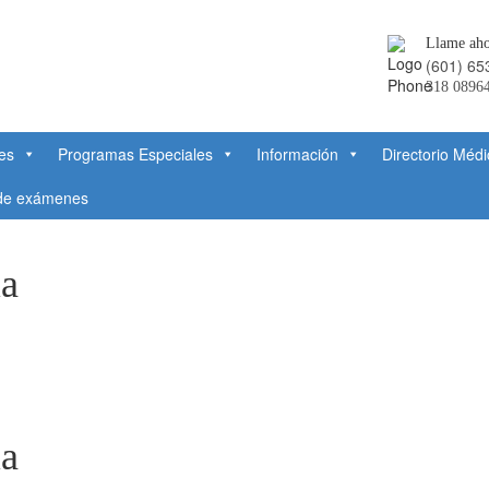
Llame aho
(601) 65
318 0896
des
Programas Especiales
Información
Directorio Médi
 de exámenes
la
la