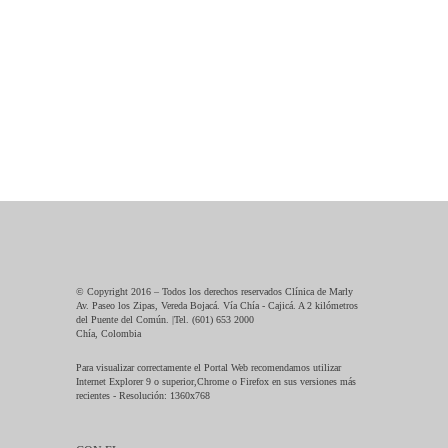
© Copyright 2016 – Todos los derechos reservados Clínica de Marly
Av. Paseo los Zipas, Vereda Bojacá. Vía Chía - Cajicá. A 2 kilómetros
del Puente del Común. |Tel. (601) 653 2000
Chía, Colombia
Para visualizar correctamente el Portal Web recomendamos utilizar
Internet Explorer 9 o superior,Chrome o Firefox en sus versiones más
recientes - Resolución: 1360x768